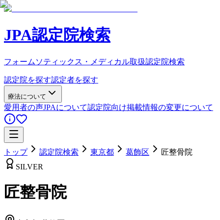
JPA認定院検索
フォームソティックス・メディカル取扱認定院検索
認定院を探す
認定者を探す
療法について
愛用者の声
JPAについて
認定院向け
掲載情報の変更について
トップ
認定院検索
東京都
葛飾区
匠整骨院
SILVER
匠整骨院