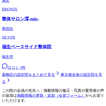
港区
BRONZE
整体サロン澪-mio-
墨田区
SILVER
福生ベースサイド整体院
福生市
口コミ
3
件
葛飾区
の認定院をまとめて見る
東京都
全体の認定院を見
る
この院の会員の先生へ：掲載情報の修正・写真や愛用者の声
の追加は
掲載情報の更新・追加（会員フォーム）
からお送り
いただけます。