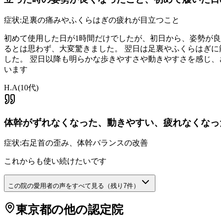
症状:
足裏の痛みやふくらはぎの疲れが目立つこと
初めて使用した日が1時間だけでしたが、初日から、姿勢が
るとは思わず、大変驚きました。 翌日は足裏やふくらはぎ
した。 翌日以降も明らかな歩きやすさや動きやすさを感じ、
います
H.A
(
10代
)
体幹がずれなくなった、動きやすい、疲れなくなっ
症状:
右足首の歪み、体幹バランスの改善
これからも使い続けたいです
この院の愛用者の声をすべて見る（残り
7
件）
東京都
の他の認定院