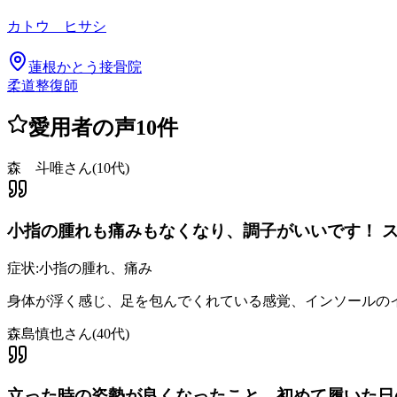
カトウ ヒサシ
蓮根かとう接骨院
柔道整復師
愛用者の声
10
件
森 斗唯さん
(
10代
)
小指の腫れも痛みもなくなり、調子がいいです！ 
症状:
小指の腫れ、痛み
身体が浮く感じ、足を包んでくれている感覚、インソールのイ
森島慎也さん
(
40代
)
立った時の姿勢が良くなったこと、初めて履いた日