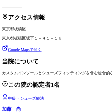
アクセス情報
東京都
板橋区
東京都板橋区坂下１－４１－１６
Google Mapsで開く
当院について
カスタムインソールとシューズフィッティングを含む総合的
この院の認定者
1
名
中級
・
シューズ療法
加藤 尚