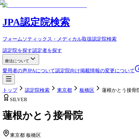
JPA認定院検索
フォームソティックス・メディカル取扱認定院検索
認定院を探す
認定者を探す
療法について
愛用者の声
JPAについて
認定院向け
掲載情報の変更について
トップ
認定院検索
東京都
板橋区
蓮根かとう接骨
SILVER
蓮根かとう接骨院
東京都
板橋区