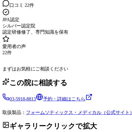
口コミ
22
件
JPA認定
シルバー認定院
認定研修修了、専門知識を保有
愛用者の声
22
件
まずはお気軽にご相談ください
この院に相談する
03-5918-8813
予約・詳細はこちら
取扱製品：
フォームソティックス・メディカル（公式サイト
ギャラリー
クリックで拡大