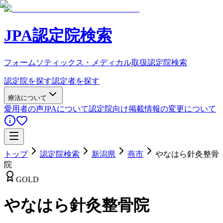
JPA認定院検索
フォームソティックス・メディカル取扱認定院検索
認定院を探す
認定者を探す
療法について
愛用者の声
JPAについて
認定院向け
掲載情報の変更について
トップ
認定院検索
新潟県
燕市
やなはら針灸整骨
院
GOLD
やなはら針灸整骨院