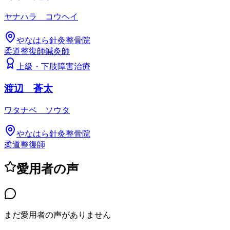
ヤナハラ コウヘイ
やなはら針灸整骨院
柔道整復師
鍼灸師
上級
・
下肢障害治療
渡辺 蒼太
ワタナベ ソウタ
やなはら針灸整骨院
柔道整復師
愛用者の声
まだ愛用者の声がありません