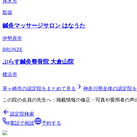
厚木市
取扱
鍼灸マッサージサロン はなうた
伊勢原市
BRONZE
ぷらす鍼灸整骨院 大倉山院
横浜市
茅ヶ崎市
の認定院をまとめて見る
神奈川県
全体の認定院を
この院の会員の先生へ：掲載情報の修正・写真や愛用者の声
認定院検索
電話で相談
予約する