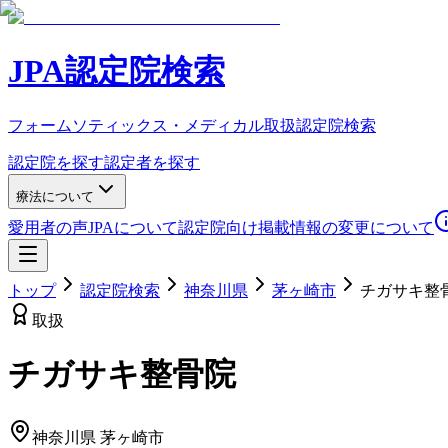
JPA認定院検索
フォームソティックス・メディカル取扱認定院検索
認定院を探す
認定者を探す
療法について
愛用者の声
JPAについて
認定院向け
掲載情報の変更について
トップ
認定院検索
神奈川県
茅ヶ崎市
チガサキ整
取扱
チガサキ整骨院
神奈川県
茅ヶ崎市