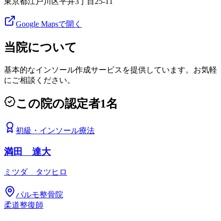
東京都江戸川区平井3丁目25-11
Google Mapsで開く
当院について
基本的なインソール作成サービスを提供しています。お気軽
にご相談ください。
この院の認定者
1
名
初級
・
インソール療法
満田 達大
ミツダ タツヒロ
パルモ整骨院
柔道整復師