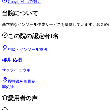
Google Mapsで開く
当院について
基本的なインソール作成サービスを提供しています。お気軽
この院の認定者
1
名
初級
・
インソール療法
櫻井 佑樹
サクライ ユウキ
櫻井鍼灸整骨院
鍼灸師
愛用者の声