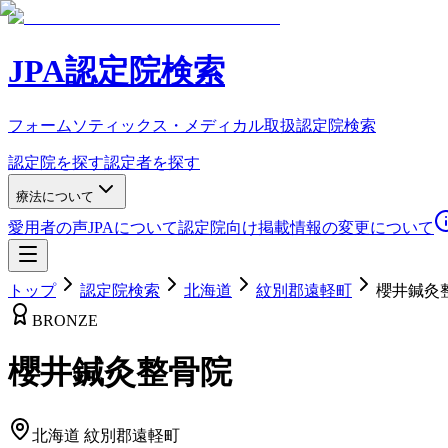
JPA認定院検索
フォームソティックス・メディカル取扱認定院検索
認定院を探す
認定者を探す
療法について
愛用者の声
JPAについて
認定院向け
掲載情報の変更について
トップ
認定院検索
北海道
紋別郡遠軽町
櫻井鍼灸
BRONZE
櫻井鍼灸整骨院
北海道
紋別郡遠軽町