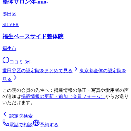
整体サロン澪-mio-
墨田区
SILVER
福生ベースサイド整体院
福生市
口コミ
3
件
世田谷区
の認定院をまとめて見る
東京都
全体の認定院を
見る
この院の会員の先生へ：掲載情報の修正・写真や愛用者の声
の追加は
掲載情報の更新・追加（会員フォーム）
からお送り
いただけます。
認定院検索
電話で相談
予約する