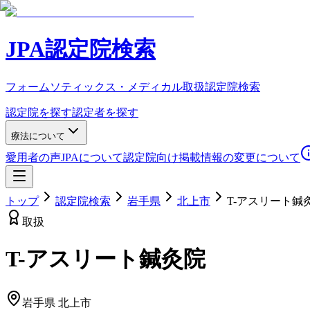
JPA認定院検索
フォームソティックス・メディカル取扱認定院検索
認定院を探す
認定者を探す
療法について
愛用者の声
JPAについて
認定院向け
掲載情報の変更について
トップ
認定院検索
岩手県
北上市
T-アスリート鍼
取扱
T-アスリート鍼灸院
岩手県
北上市