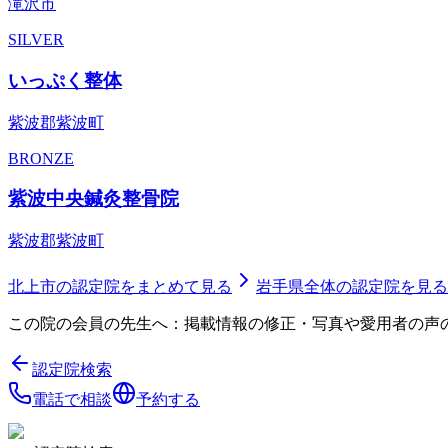
滝沢市
SILVER
いっぷく整体
紫波郡紫波町
BRONZE
紫波中央鍼灸整骨院
紫波郡紫波町
北上市
の認定院をまとめて見る
岩手県
全体の認定院を見る
この院の会員の先生へ：掲載情報の修正・写真や愛用者の声
認定院検索
電話で相談
予約する