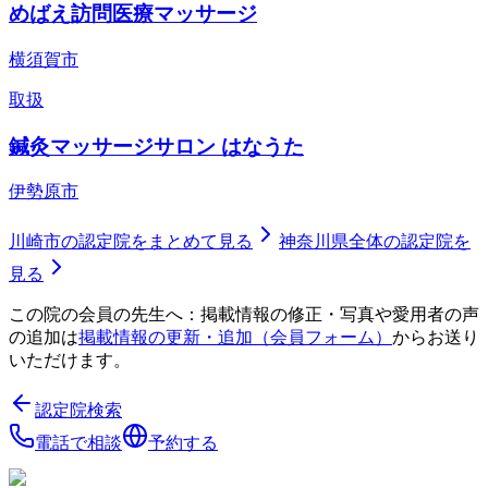
めばえ訪問医療マッサージ
横須賀市
取扱
鍼灸マッサージサロン はなうた
伊勢原市
川崎市
の認定院をまとめて見る
神奈川県
全体の認定院を
見る
この院の会員の先生へ：掲載情報の修正・写真や愛用者の声
の追加は
掲載情報の更新・追加（会員フォーム）
からお送り
いただけます。
認定院検索
電話で相談
予約する