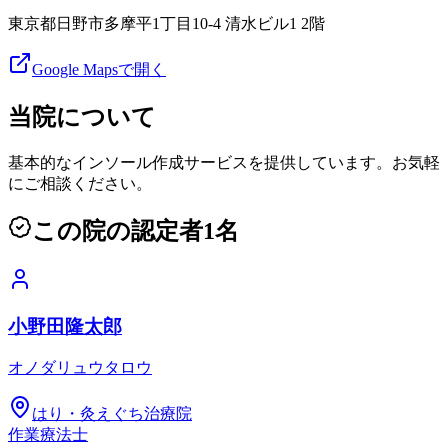
東京都日野市多摩平1丁目10-4 清水ビル1 2階
Google Mapsで開く
当院について
基本的なインソール作成サービスを提供しています。お気軽
にご相談ください。
この院の認定者
1
名
小野田隆太郎
オノダリュウタロウ
はり・灸えぐち治療院
作業療法士