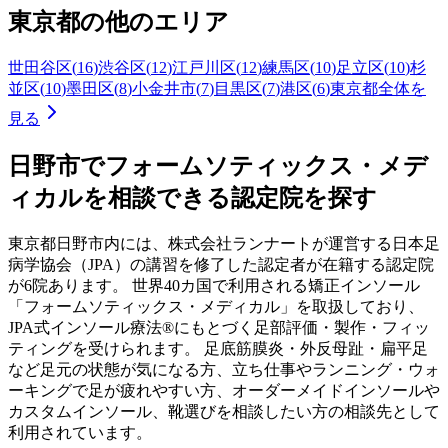
東京都
の他のエリア
世田谷区
(
16
)
渋谷区
(
12
)
江戸川区
(
12
)
練馬区
(
10
)
足立区
(
10
)
杉
並区
(
10
)
墨田区
(
8
)
小金井市
(
7
)
目黒区
(
7
)
港区
(
6
)
東京都
全体を
見る
日野市
でフォームソティックス・メデ
ィカルを相談できる認定院を探す
東京都
日野市
内には、株式会社ランナートが運営する日本足
病学協会（JPA）の講習を修了した認定者が在籍する認定院
が
6
院あります。 世界40カ国で利用される矯正インソール
「フォームソティックス・メディカル」を取扱しており、
JPA式インソール療法®にもとづく足部評価・製作・フィッ
ティングを受けられます。 足底筋膜炎・外反母趾・扁平足
など足元の状態が気になる方、立ち仕事やランニング・ウォ
ーキングで足が疲れやすい方、オーダーメイドインソールや
カスタムインソール、靴選びを相談したい方の相談先として
利用されています。