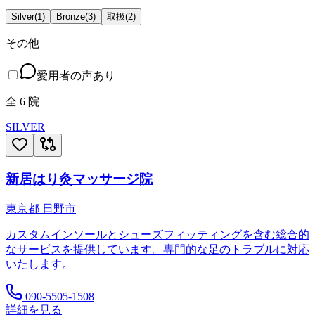
Silver
(
1
)
Bronze
(
3
)
取扱
(
2
)
その他
愛用者の声あり
全
6
院
SILVER
新居はり灸マッサージ院
東京都
日野市
カスタムインソールとシューズフィッティングを含む総合的
なサービスを提供しています。専門的な足のトラブルに対応
いたします。
090-5505-1508
詳細を見る