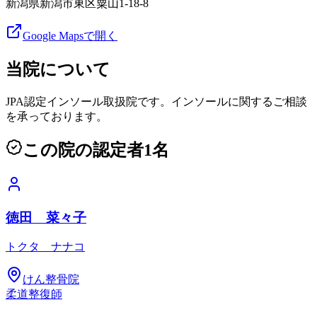
新潟県新潟市東区粟山1-18-8
Google Mapsで開く
当院について
JPA認定インソール取扱院です。インソールに関するご相談
を承っております。
この院の認定者
1
名
徳田 菜々子
トクタ ナナコ
けん整骨院
柔道整復師