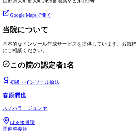
長野県大町市大町2495番地蔦幸ビル1F3号
Google Mapsで開く
当院について
基本的なインソール作成サービスを提供しています。お気軽
にご相談ください。
この院の認定者
1
名
初級
・
インソール療法
春原潤也
スノハラ ジュンヤ
はる接骨院
柔道整復師