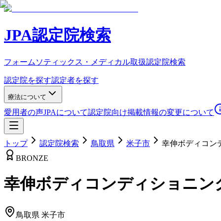
JPA認定院検索
フォームソティックス・メディカル取扱認定院検索
認定院を探す
認定者を探す
療法について
愛用者の声
JPAについて
認定院向け
掲載情報の変更について
トップ
認定院検索
鳥取県
米子市
幸伸ボディコン
BRONZE
幸伸ボディコンディショニン
鳥取県
米子市