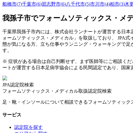
船橋市
(
7
)
千葉市
(
6
)
習志野市
(
6
)
八千代市
(
5
)
市川市
(
4
)
柏市
(
3
)
木
我孫子市
でフォームソティックス・メ
千葉県
我孫子市
内には、株式会社ランナートが運営する日本足
ォームソティックス・メディカル」を取扱しており、 JPA
態が気になる方、立ち仕事やランニング・ウォーキングで足
す。
※ 症状がある場合は自己判断せず、まず医師等にご相談く
ートが運営する日本足病学協会による民間認定であり、国家
JPA認定院検索
フォームソティックス・メディカル取扱認定院検索
足・靴・インソールについて相談できるフォームソティック
サービス
認定院を探す