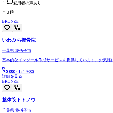
愛用者の声あり
全
3
院
BRONZE
いわぶち接骨院
千葉県
我孫子市
基本的なインソール作成サービスを提供しています。お気軽
090-6124-9386
詳細を見る
BRONZE
整体院トトノウ
千葉県
我孫子市