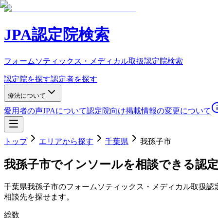
JPA認定院検索
フォームソティックス・メディカル取扱認定院検索
認定院を探す
認定者を探す
療法について
愛用者の声
JPAについて
認定院向け
掲載情報の変更について
トップ
エリアから探す
千葉県
我孫子市
我孫子市
でインソールを相談できる認
千葉県
我孫子市
のフォームソティックス・メディカル取扱認
相談先を探せます。
総数