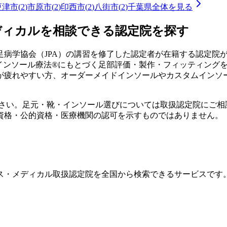
更津市
(
2
)
市原市
(
2
)
印西市
(
2
)
八街市
(
2
)
千葉県
全体を見る
ディカルを相談できる認定院を探す
病学協会（JPA）の講習を修了した認定者が在籍する認定院
式インソール療法®にもとづく足部評価・製作・フィッティング
が疲れやすい方、オーダーメイドインソールやカスタムインソ
ださい。足元・靴・インソール選びについては取扱認定院にご相
資格・公的資格・医療機関の認可を示すものではありません。
ス・メディカル取扱認定院を全国から検索できるサービスです