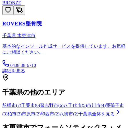
BRONZE
ROVERS整骨院
千葉県
木更津市
基本的なインソール作成サービスを提供しています。お気軽
にご相談ください。
0438-38-6710
詳細を見る
千葉県
の他のエリア
船橋市
(
7
)
千葉市
(
6
)
習志野市
(
6
)
八千代市
(
5
)
市川市
(
4
)
我孫子市
(
3
)
柏市
(
3
)
市原市
(
2
)
印西市
(
2
)
八街市
(
2
)
千葉県
全体を見る
木更津市
でフォームソティックス・メ