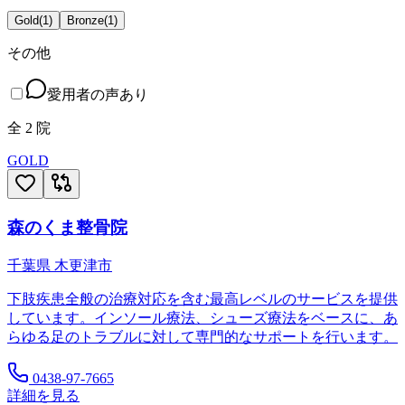
Gold
(
1
)
Bronze
(
1
)
その他
愛用者の声あり
全
2
院
GOLD
森のくま整骨院
千葉県
木更津市
下肢疾患全般の治療対応を含む最高レベルのサービスを提供
しています。インソール療法、シューズ療法をベースに、あ
らゆる足のトラブルに対して専門的なサポートを行います。
0438-97-7665
詳細を見る