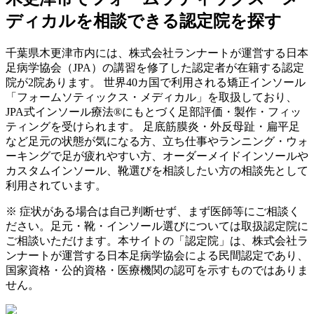
ディカルを相談できる認定院を探す
千葉県
木更津市
内には、株式会社ランナートが運営する日本
足病学協会（JPA）の講習を修了した認定者が在籍する認定
院が
2
院あります。 世界40カ国で利用される矯正インソール
「フォームソティックス・メディカル」を取扱しており、
JPA式インソール療法®にもとづく足部評価・製作・フィッ
ティングを受けられます。 足底筋膜炎・外反母趾・扁平足
など足元の状態が気になる方、立ち仕事やランニング・ウォ
ーキングで足が疲れやすい方、オーダーメイドインソールや
カスタムインソール、靴選びを相談したい方の相談先として
利用されています。
※ 症状がある場合は自己判断せず、まず医師等にご相談く
ださい。足元・靴・インソール選びについては取扱認定院に
ご相談いただけます。本サイトの「認定院」は、株式会社ラ
ンナートが運営する日本足病学協会による民間認定であり、
国家資格・公的資格・医療機関の認可を示すものではありま
せん。