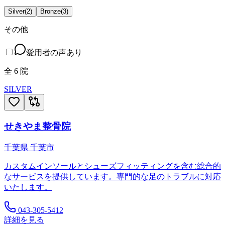
Silver
(
2
)
Bronze
(
3
)
その他
愛用者の声あり
全
6
院
SILVER
せきやま整骨院
千葉県
千葉市
カスタムインソールとシューズフィッティングを含む総合的
なサービスを提供しています。専門的な足のトラブルに対応
いたします。
043-305-5412
詳細を見る