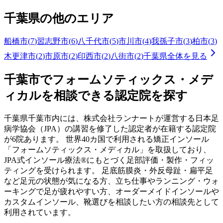
千葉県
の他のエリア
船橋市
(
7
)
習志野市
(
6
)
八千代市
(
5
)
市川市
(
4
)
我孫子市
(
3
)
柏市
(
3
)
木更津市
(
2
)
市原市
(
2
)
印西市
(
2
)
八街市
(
2
)
千葉県
全体を見る
千葉市
でフォームソティックス・メデ
ィカルを相談できる認定院を探す
千葉県
千葉市
内には、株式会社ランナートが運営する日本足
病学協会（JPA）の講習を修了した認定者が在籍する認定院
が
6
院あります。 世界40カ国で利用される矯正インソール
「フォームソティックス・メディカル」を取扱しており、
JPA式インソール療法®にもとづく足部評価・製作・フィッ
ティングを受けられます。 足底筋膜炎・外反母趾・扁平足
など足元の状態が気になる方、立ち仕事やランニング・ウォ
ーキングで足が疲れやすい方、オーダーメイドインソールや
カスタムインソール、靴選びを相談したい方の相談先として
利用されています。