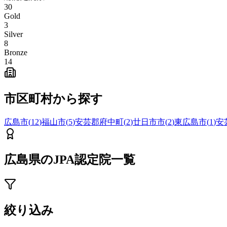
30
Gold
3
Silver
8
Bronze
14
市区町村から探す
広島市
(
12
)
福山市
(
5
)
安芸郡府中町
(
2
)
廿日市市
(
2
)
東広島市
(
1
)
安
広島県
のJPA認定院一覧
絞り込み