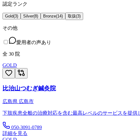
認定ランク
Gold
(
3
)
Silver
(
8
)
Bronze
(
14
)
取扱
(
3
)
その他
愛用者の声あり
全
30
院
GOLD
比治山つむぎ鍼灸院
広島県
広島市
下肢疾患全般の治療対応を含む最高レベルのサービスを提供
050-3091-0789
詳細を見る
GOLD