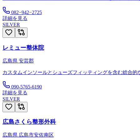
082−942−2725
詳細を見る
SILVER
レミュー整体院
広島県
安芸郡
カスタムインソールとシューズフィッティングを含む総合的
090-5765-6190
詳細を見る
SILVER
広島さくら整形外科
広島県
広島市安佐南区