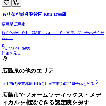
もりなが鍼灸整骨院 Run Tree店
広島県
広島市
現在休会中です。詳細につきましては直接お問い合わせくだ
さい。
082-961-3655
詳細を見る
広島県
の他のエリア
福山市
(
5
)
安芸郡府中町
(
2
)
廿日市市
(
2
)
広島県
全体を見る
広島市
でフォームソティックス・メデ
ィカルを相談できる認定院を探す