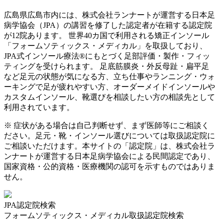
広島県
広島市
内には、株式会社ランナートが運営する日本足
病学協会（JPA）の講習を修了した認定者が在籍する認定院
が
12
院あります。 世界40カ国で利用される矯正インソール
「フォームソティックス・メディカル」を取扱しており、
JPA式インソール療法®にもとづく足部評価・製作・フィッ
ティングを受けられます。 足底筋膜炎・外反母趾・扁平足
など足元の状態が気になる方、立ち仕事やランニング・ウォ
ーキングで足が疲れやすい方、オーダーメイドインソールや
カスタムインソール、靴選びを相談したい方の相談先として
利用されています。
※ 症状がある場合は自己判断せず、まず医師等にご相談く
ださい。足元・靴・インソール選びについては取扱認定院に
ご相談いただけます。本サイトの「認定院」は、株式会社ラ
ンナートが運営する日本足病学協会による民間認定であり、
国家資格・公的資格・医療機関の認可を示すものではありま
せん。
JPA認定院検索
フォームソティックス・メディカル取扱認定院検索