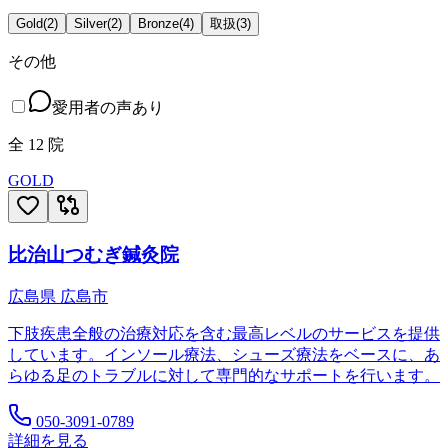
Gold
(
2
)
Silver
(
2
)
Bronze
(
4
)
取扱
(
3
)
その他
愛用者の声あり
全
12
院
GOLD
比治山つむぎ鍼灸院
広島県
広島市
下肢疾患全般の治療対応を含む最高レベルのサービスを提供
しています。インソール療法、シューズ療法をベースに、あ
らゆる足のトラブルに対して専門的なサポートを行います。
050-3091-0789
詳細を見る