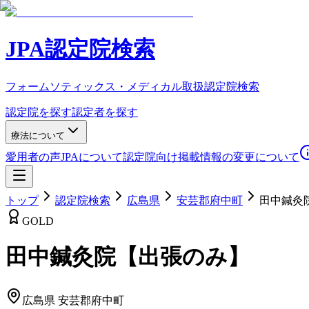
JPA認定院検索
フォームソティックス・メディカル取扱認定院検索
認定院を探す
認定者を探す
療法について
愛用者の声
JPAについて
認定院向け
掲載情報の変更について
トップ
認定院検索
広島県
安芸郡府中町
田中鍼灸
GOLD
田中鍼灸院【出張のみ】
広島県
安芸郡府中町