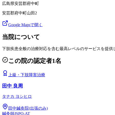
広島県
安芸郡府中町
安芸郡府中町山田2
Google Mapsで開く
当院について
下肢疾患全般の治療対応を含む最高レベルのサービスを提供
この院の認定者
1
名
上級
・
下肢障害治療
田中 良周
タナカ ヨシヒロ
田中鍼灸院(出張のみ)
鍼灸師
JSPO-AT