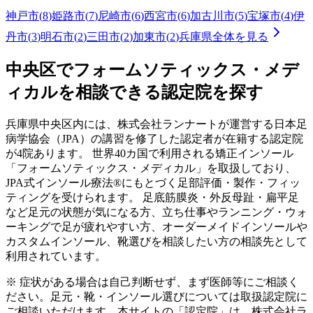
神戸市
(
8
)
姫路市
(
7
)
尼崎市
(
6
)
西宮市
(
6
)
加古川市
(
5
)
宝塚市
(
4
)
伊
丹市
(
3
)
明石市
(
2
)
三田市
(
2
)
加東市
(
2
)
兵庫県
全体を見る
中央区
でフォームソティックス・メデ
ィカルを相談できる認定院を探す
兵庫県
中央区
内には、株式会社ランナートが運営する日本足
病学協会（JPA）の講習を修了した認定者が在籍する認定院
が
4
院あります。 世界40カ国で利用される矯正インソール
「フォームソティックス・メディカル」を取扱しており、
JPA式インソール療法®にもとづく足部評価・製作・フィッ
ティングを受けられます。 足底筋膜炎・外反母趾・扁平足
など足元の状態が気になる方、立ち仕事やランニング・ウォ
ーキングで足が疲れやすい方、オーダーメイドインソールや
カスタムインソール、靴選びを相談したい方の相談先として
利用されています。
※ 症状がある場合は自己判断せず、まず医師等にご相談く
ださい。足元・靴・インソール選びについては取扱認定院に
ご相談いただけます。本サイトの「認定院」は、株式会社ラ