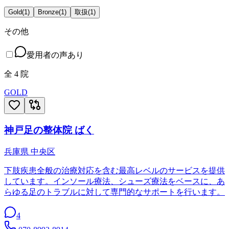
Gold
(
1
)
Bronze
(
1
)
取扱
(
1
)
その他
愛用者の声あり
全
4
院
GOLD
神戸足の整体院 ばく
兵庫県
中央区
下肢疾患全般の治療対応を含む最高レベルのサービスを提供
しています。インソール療法、シューズ療法をベースに、あ
らゆる足のトラブルに対して専門的なサポートを行います。
4