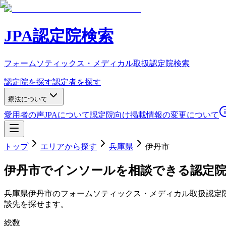
JPA認定院検索
フォームソティックス・メディカル取扱認定院検索
認定院を探す
認定者を探す
療法について
愛用者の声
JPAについて
認定院向け
掲載情報の変更について
トップ
エリアから探す
兵庫県
伊丹市
伊丹市
でインソールを相談できる認定
兵庫県
伊丹市
のフォームソティックス・メディカル取扱認定
談先を探せます。
総数