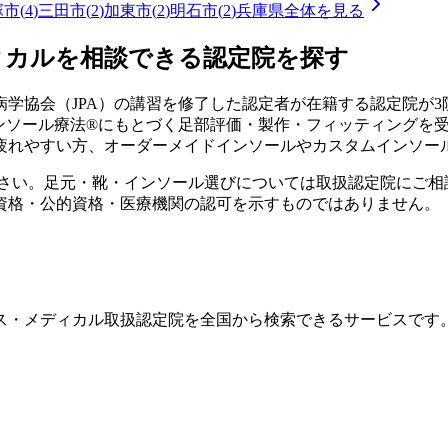
塚市
(
4
)
三田市
(
2
)
加東市
(
2
)
明石市
(
2
)
兵庫県
全体を見る
ィカルを相談できる認定院を探す
学協会（JPA）の講習を修了した認定者が在籍する認定院が
3
インソール療法®にもとづく足部評価・製作・フィッティングを
疲れやすい方、オーダーメイドインソールやカスタムインソー
ださい。足元・靴・インソール選びについては取扱認定院にご相
資格・公的資格・医療機関の認可を示すものではありません。
ス・メディカル取扱認定院を全国から検索できるサービスです