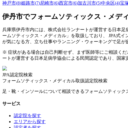
神戸市
(
8
)
姫路市
(
7
)
尼崎市
(
6
)
西宮市
(
6
)
加古川市
(
5
)
中央区
(
4
)
宝
伊丹市
でフォームソティックス・メデ
兵庫県
伊丹市
内には、株式会社ランナートが運営する日本足病
ームソティックス・メディカル」を取扱しており、 JPA式
が気になる方、立ち仕事やランニング・ウォーキングで足が
※ 症状がある場合は自己判断せず、まず医師等にご相談く
ートが運営する日本足病学協会による民間認定であり、国家
JPA認定院検索
フォームソティックス・メディカル取扱認定院検索
足・靴・インソールについて相談できるフォームソティック
サービス
認定院を探す
エリアから探す
認定者を探す