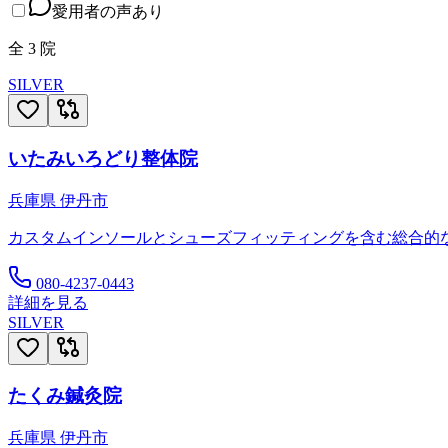
愛用者の声あり
全
3
院
SILVER
いたみいろどり整体院
兵庫県
伊丹市
カスタムインソールとシューズフィッティングを含む総合的
080-4237-0443
詳細を見る
SILVER
たくみ鍼灸院
兵庫県
伊丹市