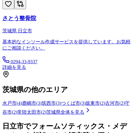
さとう整骨院
茨城県
日立市
基本的なインソール作成サービスを提供しています。お気軽
にご相談ください。
0294-33-9337
詳細を見る
茨城県
の他のエリア
水戸市
(
4
)
鹿嶋市
(
3
)
筑西市
(
3
)
つくば市
(
3
)
坂東市
(
2
)
古河市
(
2
)
守
谷市
(
2
)
常陸太田市
(
2
)
茨城県
全体を見る
日立市
でフォームソティックス・メデ