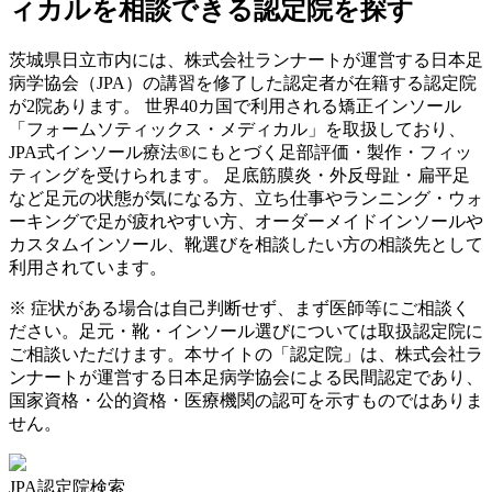
ィカルを相談できる認定院を探す
茨城県
日立市
内には、株式会社ランナートが運営する日本足
病学協会（JPA）の講習を修了した認定者が在籍する認定院
が
2
院あります。 世界40カ国で利用される矯正インソール
「フォームソティックス・メディカル」を取扱しており、
JPA式インソール療法®にもとづく足部評価・製作・フィッ
ティングを受けられます。 足底筋膜炎・外反母趾・扁平足
など足元の状態が気になる方、立ち仕事やランニング・ウォ
ーキングで足が疲れやすい方、オーダーメイドインソールや
カスタムインソール、靴選びを相談したい方の相談先として
利用されています。
※ 症状がある場合は自己判断せず、まず医師等にご相談く
ださい。足元・靴・インソール選びについては取扱認定院に
ご相談いただけます。本サイトの「認定院」は、株式会社ラ
ンナートが運営する日本足病学協会による民間認定であり、
国家資格・公的資格・医療機関の認可を示すものではありま
せん。
JPA認定院検索