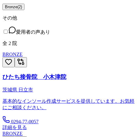
Bronze
(
2
)
その他
愛用者の声あり
全
2
院
BRONZE
ひたち接骨院 小木津院
茨城県
日立市
基本的なインソール作成サービスを提供しています。お気軽
にご相談ください。
0294-77-0057
詳細を見る
BRONZE