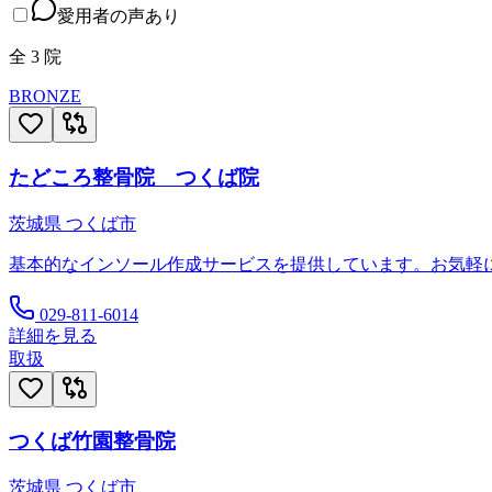
愛用者の声あり
全
3
院
BRONZE
たどころ整骨院 つくば院
茨城県
つくば市
基本的なインソール作成サービスを提供しています。お気軽
029-811-6014
詳細を見る
取扱
つくば竹園整骨院
茨城県
つくば市