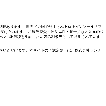
が
3
院あります。 世界40カ国で利用される矯正インソール「フ
を受けられます。 足底筋膜炎・外反母趾・扁平足など足元の状
ール、靴選びを相談したい方の相談先として利用されていま
談いただけます。本サイトの「認定院」は、株式会社ランナ
。