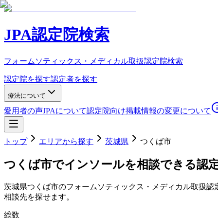
JPA認定院検索
フォームソティックス・メディカル取扱認定院検索
認定院を探す
認定者を探す
療法について
愛用者の声
JPAについて
認定院向け
掲載情報の変更について
トップ
エリアから探す
茨城県
つくば市
つくば市
でインソールを相談できる認
茨城県
つくば市
のフォームソティックス・メディカル取扱認
相談先を探せます。
総数