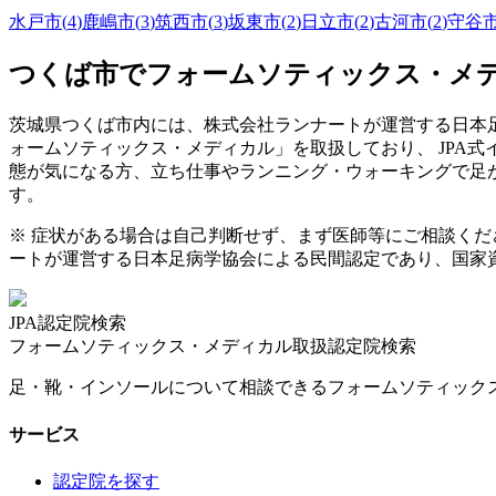
水戸市
(
4
)
鹿嶋市
(
3
)
筑西市
(
3
)
坂東市
(
2
)
日立市
(
2
)
古河市
(
2
)
守谷
つくば市
でフォームソティックス・メ
茨城県
つくば市
内には、株式会社ランナートが運営する日本足
ォームソティックス・メディカル」を取扱しており、 JPA
態が気になる方、立ち仕事やランニング・ウォーキングで足
す。
※ 症状がある場合は自己判断せず、まず医師等にご相談く
ートが運営する日本足病学協会による民間認定であり、国家
JPA認定院検索
フォームソティックス・メディカル取扱認定院検索
足・靴・インソールについて相談できるフォームソティック
サービス
認定院を探す