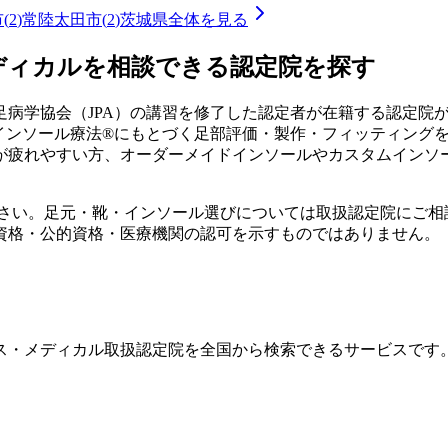
市
(
2
)
常陸太田市
(
2
)
茨城県
全体を見る
ディカルを相談できる認定院を探す
病学協会（JPA）の講習を修了した認定者が在籍する認定院
式インソール療法®にもとづく足部評価・製作・フィッティング
が疲れやすい方、オーダーメイドインソールやカスタムインソ
ださい。足元・靴・インソール選びについては取扱認定院にご相
資格・公的資格・医療機関の認可を示すものではありません。
ス・メディカル取扱認定院を全国から検索できるサービスです