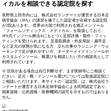
ィカルを相談できる認定院を探す
長野県
上田市
内には、株式会社ランナートが運営する日本足
病学協会（JPA）の講習を修了した認定者が在籍する認定院
が
2
院あります。 世界40カ国で利用される矯正インソール
「フォームソティックス・メディカル」を取扱しており、
JPA式インソール療法®にもとづく足部評価・製作・フィッ
ティングを受けられます。 足底筋膜炎・外反母趾・扁平足
など足元の状態が気になる方、立ち仕事やランニング・ウォ
ーキングで足が疲れやすい方、オーダーメイドインソールや
カスタムインソール、靴選びを相談したい方の相談先として
利用されています。
※ 症状がある場合は自己判断せず、まず医師等にご相談く
ださい。足元・靴・インソール選びについては取扱認定院に
ご相談いただけます。本サイトの「認定院」は、株式会社ラ
ンナートが運営する日本足病学協会による民間認定であり、
国家資格・公的資格・医療機関の認可を示すものではありま
せん。