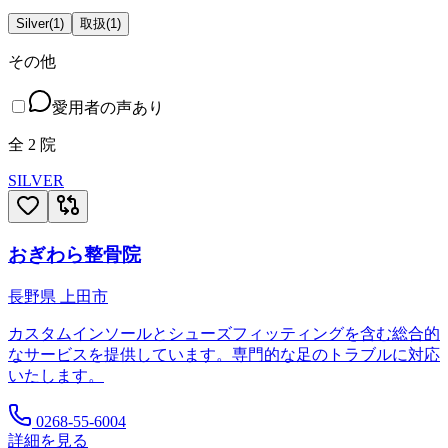
Silver
(
1
)
取扱
(
1
)
その他
愛用者の声あり
全
2
院
SILVER
おぎわら整骨院
長野県
上田市
カスタムインソールとシューズフィッティングを含む総合的
なサービスを提供しています。専門的な足のトラブルに対応
いたします。
0268-55-6004
詳細を見る