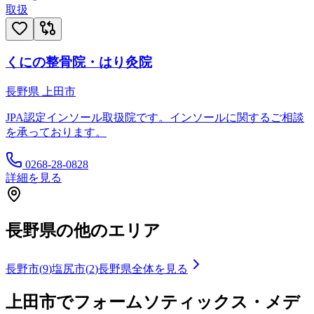
取扱
くにの整骨院・はり灸院
長野県
上田市
JPA認定インソール取扱院です。インソールに関するご相談
を承っております。
0268-28-0828
詳細を見る
長野県
の他のエリア
長野市
(
9
)
塩尻市
(
2
)
長野県
全体を見る
上田市
でフォームソティックス・メデ