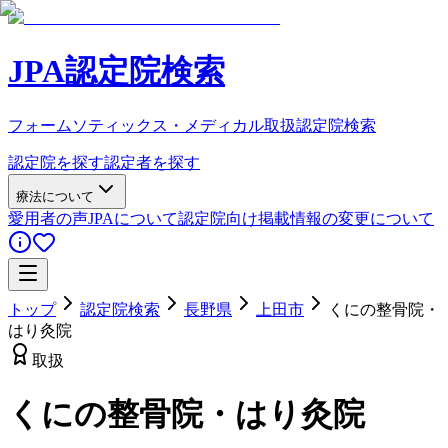
JPA認定院検索
フォームソティックス・メディカル取扱認定院検索
認定院を探す
認定者を探す
療法について
愛用者の声
JPAについて
認定院向け
掲載情報の変更について
トップ
認定院検索
長野県
上田市
くにの整骨院・
はり灸院
取扱
くにの整骨院・はり灸院