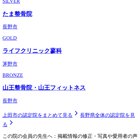
SILVER
たま整骨院
長野市
GOLD
ライフクリニック蓼科
茅野市
BRONZE
山王整骨院・山王フィットネス
長野市
上田市
の認定院をまとめて見る
長野県
全体の認定院を見
る
この院の会員の先生へ：掲載情報の修正・写真や愛用者の声