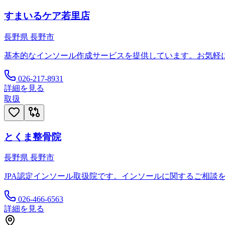
すまいるケア若里店
長野県
長野市
基本的なインソール作成サービスを提供しています。お気軽
026-217-8931
詳細を見る
取扱
とくま整骨院
長野県
長野市
JPA認定インソール取扱院です。インソールに関するご相談
026-466-6563
詳細を見る