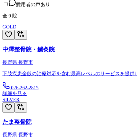
愛用者の声あり
全
9
院
GOLD
中澤整骨院・鍼灸院
長野県
長野市
下肢疾患全般の治療対応を含む最高レベルのサービスを提供
026-262-2815
詳細を見る
SILVER
たま整骨院
長野県
長野市