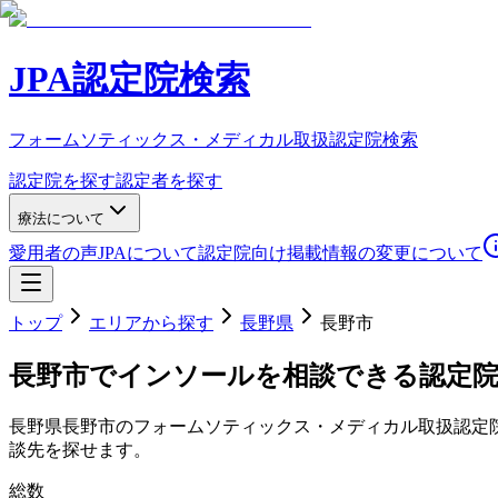
JPA認定院検索
フォームソティックス・メディカル取扱認定院検索
認定院を探す
認定者を探す
療法について
愛用者の声
JPAについて
認定院向け
掲載情報の変更について
トップ
エリアから探す
長野県
長野市
長野市
でインソールを相談できる認定
長野県
長野市
のフォームソティックス・メディカル取扱認定
談先を探せます。
総数