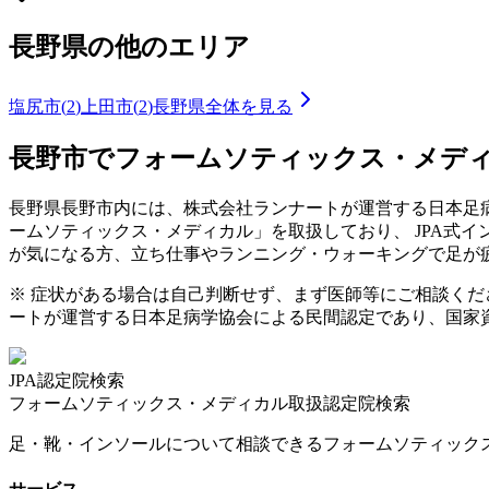
長野県
の他のエリア
塩尻市
(
2
)
上田市
(
2
)
長野県
全体を見る
長野市
でフォームソティックス・メデ
長野県
長野市
内には、株式会社ランナートが運営する日本足病
ームソティックス・メディカル」を取扱しており、 JPA式
が気になる方、立ち仕事やランニング・ウォーキングで足が
※ 症状がある場合は自己判断せず、まず医師等にご相談く
ートが運営する日本足病学協会による民間認定であり、国家
JPA認定院検索
フォームソティックス・メディカル取扱認定院検索
足・靴・インソールについて相談できるフォームソティック