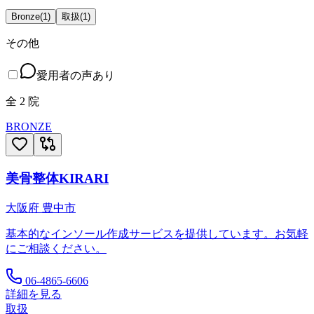
Bronze
(
1
)
取扱
(
1
)
その他
愛用者の声あり
全
2
院
BRONZE
美骨整体KIRARI
大阪府
豊中市
基本的なインソール作成サービスを提供しています。お気軽
にご相談ください。
06-4865-6606
詳細を見る
取扱