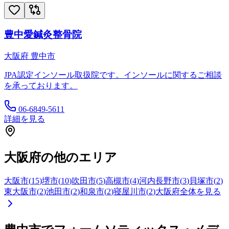
豊中愛鍼灸整骨院
大阪府
豊中市
JPA認定インソール取扱院です。インソールに関するご相談
を承っております。
06-6849-5611
詳細を見る
大阪府
の他のエリア
大阪市
(
15
)
堺市
(
10
)
吹田市
(
5
)
高槻市
(
4
)
河内長野市
(
3
)
貝塚市
(
2
)
東大阪市
(
2
)
池田市
(
2
)
和泉市
(
2
)
寝屋川市
(
2
)
大阪府
全体を見る