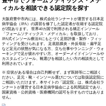
豊中市
でフォームソティックス・メデ
ィカルを相談できる認定院を探す
大阪府
豊中市
内には、株式会社ランナートが運営する日本足
病学協会（JPA）の講習を修了した認定者が在籍する認定院
が
2
院あります。 世界40カ国で利用される矯正インソール
「フォームソティックス・メディカル」を取扱しており、
JPA式インソール療法®にもとづく足部評価・製作・フィッ
ティングを受けられます。 足底筋膜炎・外反母趾・扁平足
など足元の状態が気になる方、立ち仕事やランニング・ウォ
ーキングで足が疲れやすい方、オーダーメイドインソールや
カスタムインソール、靴選びを相談したい方の相談先として
利用されています。
※ 症状がある場合は自己判断せず、まず医師等にご相談く
ださい。足元・靴・インソール選びについては取扱認定院に
ご相談いただけます。本サイトの「認定院」は、株式会社ラ
ンナートが運営する日本足病学協会による民間認定であり、
国家資格・公的資格・医療機関の認可を示すものではありま
せん。