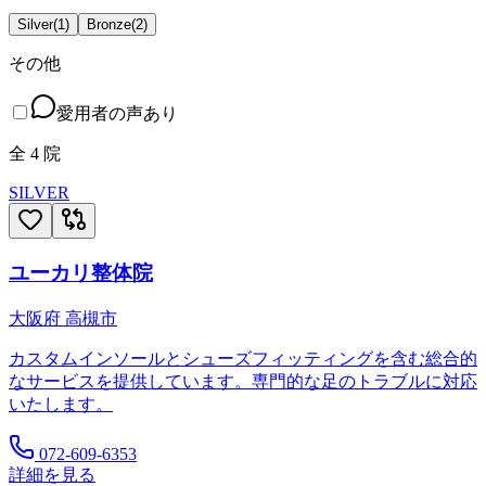
Silver
(
1
)
Bronze
(
2
)
その他
愛用者の声あり
全
4
院
SILVER
ユーカリ整体院
大阪府
高槻市
カスタムインソールとシューズフィッティングを含む総合的
なサービスを提供しています。専門的な足のトラブルに対応
いたします。
072-609-6353
詳細を見る