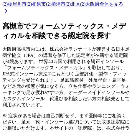
(
2
)
寝屋川市
(
2
)
和泉市
(
2
)
摂津市
(
2
)
北区
(
2
)
大阪府
全体を見る
高槻市
でフォームソティックス・メデ
ィカルを相談できる認定院を探す
大阪府
高槻市
内には、株式会社ランナートが運営する日本足
病学協会（JPA）の講習を修了した認定者が在籍する認定院
が
4
院あります。 世界40カ国で利用される矯正インソール
「フォームソティックス・メディカル」を取扱しており、
JPA式インソール療法®にもとづく足部評価・製作・フィッ
ティングを受けられます。 足底筋膜炎・外反母趾・扁平足
など足元の状態が気になる方、立ち仕事やランニング・ウォ
ーキングで足が疲れやすい方、オーダーメイドインソールや
カスタムインソール、靴選びを相談したい方の相談先として
利用されています。
※ 症状がある場合は自己判断せず、まず医師等にご相談く
ださい。足元・靴・インソール選びについては取扱認定院に
ご相談いただけます。本サイトの「認定院」は、株式会社ラ