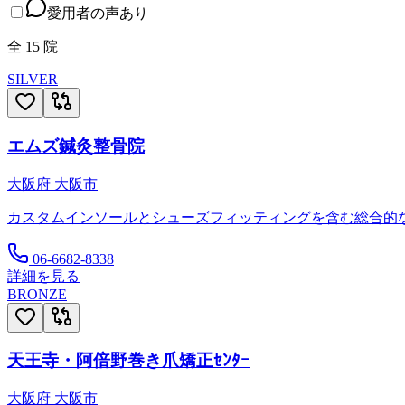
愛用者の声あり
全
15
院
SILVER
エムズ鍼灸整骨院
大阪府
大阪市
カスタムインソールとシューズフィッティングを含む総合的
06-6682-8338
詳細を見る
BRONZE
天王寺・阿倍野巻き爪矯正ｾﾝﾀｰ
大阪府
大阪市