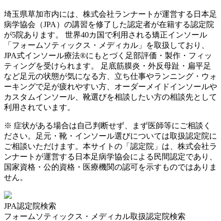
埼玉県
草加市
内には、株式会社ランナートが運営する日本足
病学協会（JPA）の講習を修了した認定者が在籍する認定院
が
5
院あります。 世界40カ国で利用される矯正インソール
「フォームソティックス・メディカル」を取扱しており、
JPA式インソール療法®にもとづく足部評価・製作・フィッ
ティングを受けられます。 足底筋膜炎・外反母趾・扁平足
など足元の状態が気になる方、立ち仕事やランニング・ウォ
ーキングで足が疲れやすい方、オーダーメイドインソールや
カスタムインソール、靴選びを相談したい方の相談先として
利用されています。
※ 症状がある場合は自己判断せず、まず医師等にご相談く
ださい。足元・靴・インソール選びについては取扱認定院に
ご相談いただけます。本サイトの「認定院」は、株式会社ラ
ンナートが運営する日本足病学協会による民間認定であり、
国家資格・公的資格・医療機関の認可を示すものではありま
せん。
JPA認定院検索
フォームソティックス・メディカル取扱認定院検索