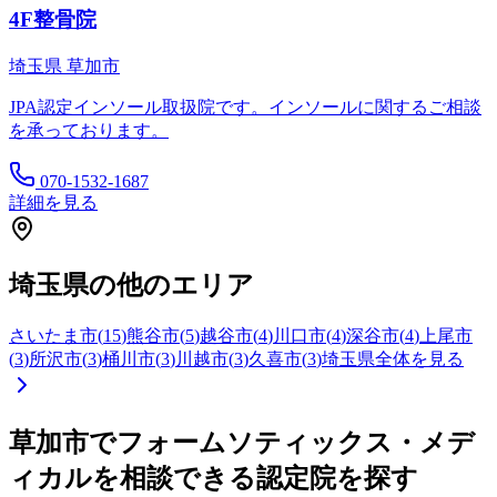
4F整骨院
埼玉県
草加市
JPA認定インソール取扱院です。インソールに関するご相談
を承っております。
070-1532-1687
詳細を見る
埼玉県
の他のエリア
さいたま市
(
15
)
熊谷市
(
5
)
越谷市
(
4
)
川口市
(
4
)
深谷市
(
4
)
上尾市
(
3
)
所沢市
(
3
)
桶川市
(
3
)
川越市
(
3
)
久喜市
(
3
)
埼玉県
全体を見る
草加市
でフォームソティックス・メデ
ィカルを相談できる認定院を探す