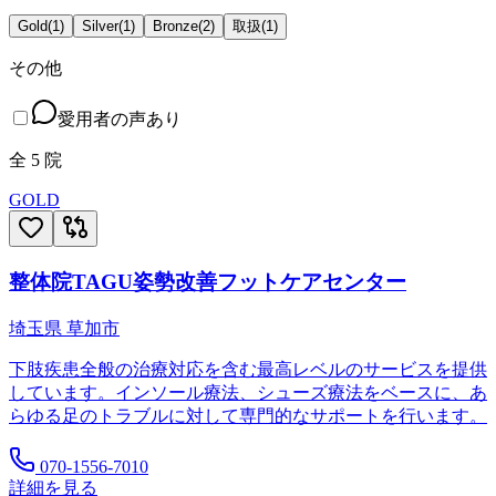
Gold
(
1
)
Silver
(
1
)
Bronze
(
2
)
取扱
(
1
)
その他
愛用者の声あり
全
5
院
GOLD
整体院TAGU姿勢改善フットケアセンター
埼玉県
草加市
下肢疾患全般の治療対応を含む最高レベルのサービスを提供
しています。インソール療法、シューズ療法をベースに、あ
らゆる足のトラブルに対して専門的なサポートを行います。
070-1556-7010
詳細を見る