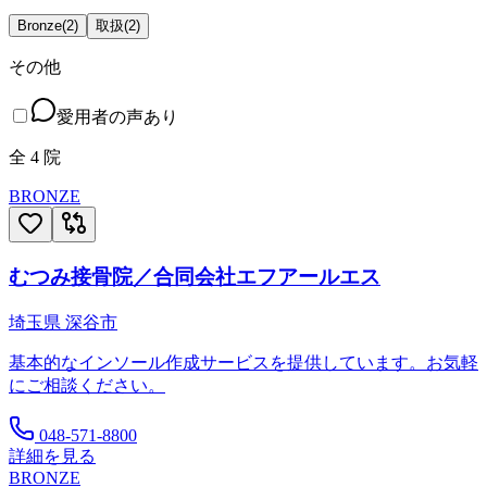
Bronze
(
2
)
取扱
(
2
)
その他
愛用者の声あり
全
4
院
BRONZE
むつみ接骨院／合同会社エフアールエス
埼玉県
深谷市
基本的なインソール作成サービスを提供しています。お気軽
にご相談ください。
048-571-8800
詳細を見る
BRONZE