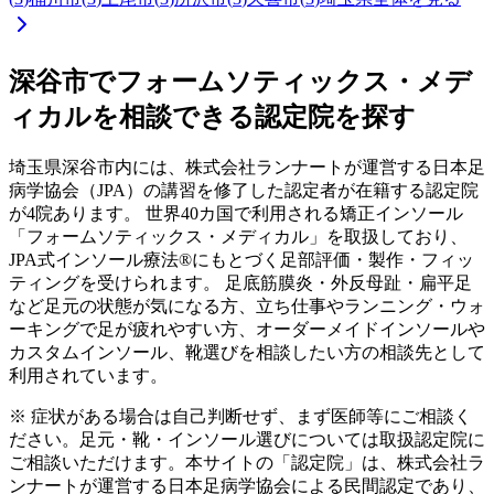
深谷市
でフォームソティックス・メデ
ィカルを相談できる認定院を探す
埼玉県
深谷市
内には、株式会社ランナートが運営する日本足
病学協会（JPA）の講習を修了した認定者が在籍する認定院
が
4
院あります。 世界40カ国で利用される矯正インソール
「フォームソティックス・メディカル」を取扱しており、
JPA式インソール療法®にもとづく足部評価・製作・フィッ
ティングを受けられます。 足底筋膜炎・外反母趾・扁平足
など足元の状態が気になる方、立ち仕事やランニング・ウォ
ーキングで足が疲れやすい方、オーダーメイドインソールや
カスタムインソール、靴選びを相談したい方の相談先として
利用されています。
※ 症状がある場合は自己判断せず、まず医師等にご相談く
ださい。足元・靴・インソール選びについては取扱認定院に
ご相談いただけます。本サイトの「認定院」は、株式会社ラ
ンナートが運営する日本足病学協会による民間認定であり、