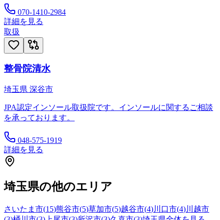
070-1410-2984
詳細を見る
取扱
整骨院清水
埼玉県
深谷市
JPA認定インソール取扱院です。インソールに関するご相談
を承っております。
048-575-1919
詳細を見る
埼玉県
の他のエリア
さいたま市
(
15
)
熊谷市
(
5
)
草加市
(
5
)
越谷市
(
4
)
川口市
(
4
)
川越市
(
3
)
桶川市
(
3
)
上尾市
(
3
)
所沢市
(
3
)
久喜市
(
3
)
埼玉県
全体を見る