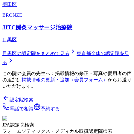
墨田区
BRONZE
JITC鍼灸マッサージ治療院
目黒区
目黒区
の認定院をまとめて見る
東京都
全体の認定院を見
る
この院の会員の先生へ：掲載情報の修正・写真や愛用者の声
の追加は
掲載情報の更新・追加（会員フォーム）
からお送り
いただけます。
認定院検索
電話で相談
予約する
JPA認定院検索
フォームソティックス・メディカル取扱認定院検索