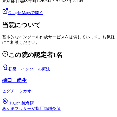
東京都 目黒区平町1-26-6ロイヤルハイム105
Google Mapsで開く
当院について
基本的なインソール作成サービスを提供しています。お気軽
にご相談ください。
この院の認定者
1
名
初級
・
インソール療法
樋口 尚生
ヒグチ タカオ
Higuchi鍼灸院
あんまマッサージ指圧師
鍼灸師