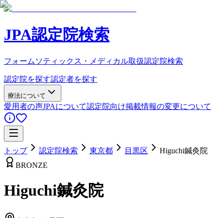
JPA認定院検索
フォームソティックス・メディカル取扱認定院検索
認定院を探す
認定者を探す
療法について
愛用者の声
JPAについて
認定院向け
掲載情報の変更について
トップ
認定院検索
東京都
目黒区
Higuchi鍼灸院
BRONZE
Higuchi鍼灸院