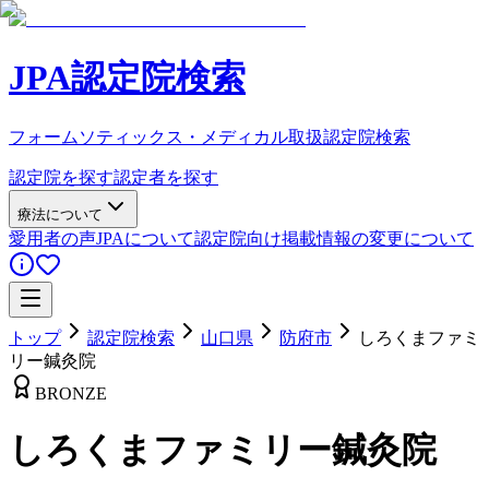
JPA認定院検索
フォームソティックス・メディカル取扱認定院検索
認定院を探す
認定者を探す
療法について
愛用者の声
JPAについて
認定院向け
掲載情報の変更について
トップ
認定院検索
山口県
防府市
しろくまファミ
リー鍼灸院
BRONZE
しろくまファミリー鍼灸院