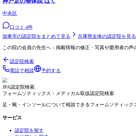
神戸足の整体院 ばく
中央区
口コミ
4
件
加東市
の認定院をまとめて見る
兵庫県
全体の認定院を見る
この院の会員の先生へ：掲載情報の修正・写真や愛用者の声
認定院検索
電話で相談
予約する
JPA認定院検索
フォームソティックス・メディカル取扱認定院検索
足・靴・インソールについて相談できるフォームソティック
サービス
認定院を探す