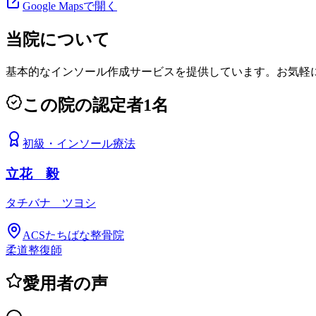
Google Mapsで開く
当院について
基本的なインソール作成サービスを提供しています。お気軽
この院の認定者
1
名
初級
・
インソール療法
立花 毅
タチバナ ツヨシ
ACSたちばな整骨院
柔道整復師
愛用者の声