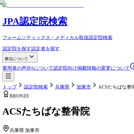
JPA認定院検索
フォームソティックス・メディカル取扱認定院検索
認定院を探す
認定者を探す
療法について
愛用者の声
JPAについて
認定院向け
掲載情報の変更について
トップ
認定院検索
兵庫県
加東市
ACSたちばな整
BRONZE
ACSたちばな整骨院
兵庫県
加東市