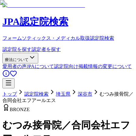
JPA認定院検索
フォームソティックス・メディカル取扱認定院検索
認定院を探す
認定者を探す
療法について
愛用者の声
JPAについて
認定院向け
掲載情報の変更について
トップ
認定院検索
埼玉県
深谷市
むつみ接骨院／
合同会社エフアールエス
BRONZE
むつみ接骨院／合同会社エフ