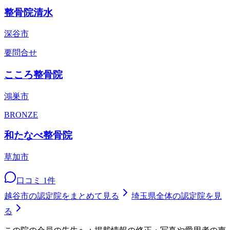
整骨院清水
深谷市
要問合せ
こころ整骨院
鴻巣市
BRONZE
和たなべ整骨院
草加市
口コミ
1
件
越谷市
の認定院をまとめて見る
埼玉県
全体の認定院を見
る