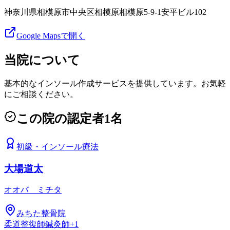
神奈川県相模原市中央区相模原相模原5-9-1安平ビル102
Google Mapsで開く
当院について
基本的なインソール作成サービスを提供しています。お気軽
にご相談ください。
この院の認定者
1
名
初級
・
インソール療法
大場道太
オオバ ミチタ
みちた整骨院
柔道整復師
鍼灸師
+
1