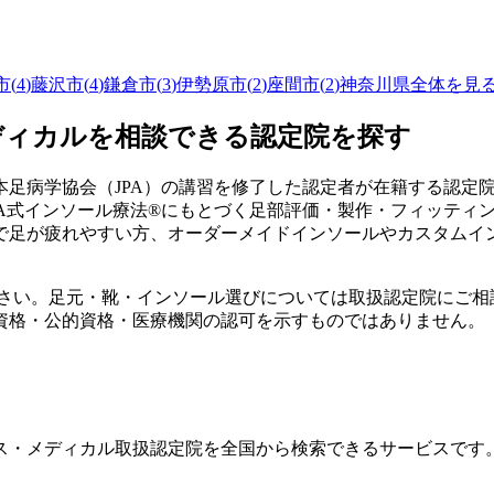
市
(
4
)
藤沢市
(
4
)
鎌倉市
(
3
)
伊勢原市
(
2
)
座間市
(
2
)
神奈川県
全体を見
ディカルを相談できる認定院を探す
足病学協会（JPA）の講習を修了した認定者が在籍する認定
PA式インソール療法®にもとづく足部評価・製作・フィッティ
で足が疲れやすい方、オーダーメイドインソールやカスタムイ
ださい。足元・靴・インソール選びについては取扱認定院にご相
資格・公的資格・医療機関の認可を示すものではありません。
ス・メディカル取扱認定院を全国から検索できるサービスです