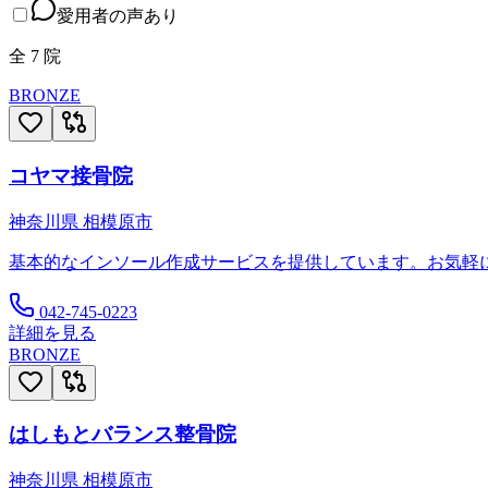
愛用者の声あり
全
7
院
BRONZE
コヤマ接骨院
神奈川県
相模原市
基本的なインソール作成サービスを提供しています。お気軽
042-745-0223
詳細を見る
BRONZE
はしもとバランス整骨院
神奈川県
相模原市