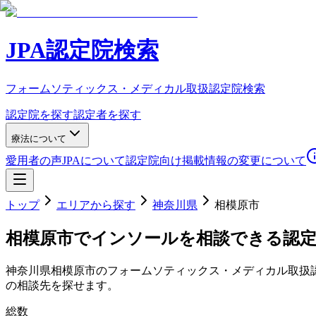
JPA認定院検索
フォームソティックス・メディカル取扱認定院検索
認定院を探す
認定者を探す
療法について
愛用者の声
JPAについて
認定院向け
掲載情報の変更について
トップ
エリアから探す
神奈川県
相模原市
相模原市
でインソールを相談できる認
神奈川県
相模原市
のフォームソティックス・メディカル取扱
の相談先を探せます。
総数