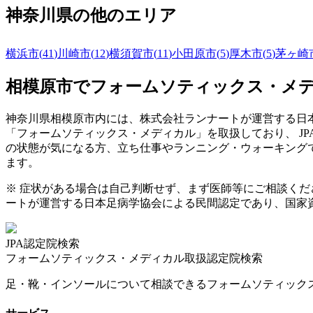
神奈川県
の他のエリア
横浜市
(
41
)
川崎市
(
12
)
横須賀市
(
11
)
小田原市
(
5
)
厚木市
(
5
)
茅ヶ崎
相模原市
でフォームソティックス・メ
神奈川県
相模原市
内には、株式会社ランナートが運営する日本
「フォームソティックス・メディカル」を取扱しており、 J
の状態が気になる方、立ち仕事やランニング・ウォーキング
ます。
※ 症状がある場合は自己判断せず、まず医師等にご相談く
ートが運営する日本足病学協会による民間認定であり、国家
JPA認定院検索
フォームソティックス・メディカル取扱認定院検索
足・靴・インソールについて相談できるフォームソティック