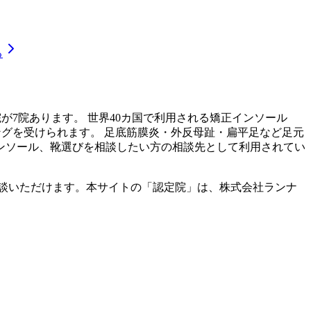
る
院が
7
院あります。 世界40カ国で利用される矯正インソール
ングを受けられます。 足底筋膜炎・外反母趾・扁平足など足元
ンソール、靴選びを相談したい方の相談先として利用されてい
談いただけます。本サイトの「認定院」は、株式会社ランナ
。