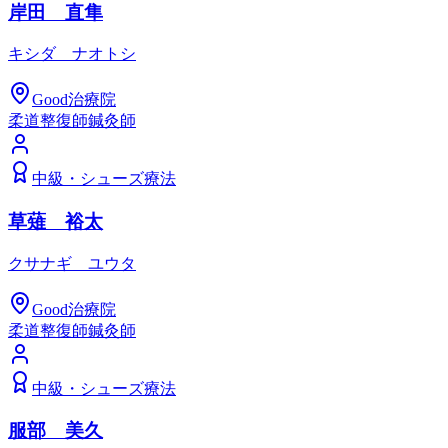
岸田 直隼
キシダ ナオトシ
Good治療院
柔道整復師
鍼灸師
中級
・
シューズ療法
草薙 裕太
クサナギ ユウタ
Good治療院
柔道整復師
鍼灸師
中級
・
シューズ療法
服部 美久