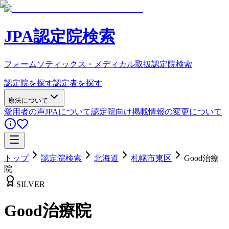
JPA認定院検索
フォームソティックス・メディカル取扱認定院検索
認定院を探す
認定者を探す
療法について
愛用者の声
JPAについて
認定院向け
掲載情報の変更について
トップ
認定院検索
北海道
札幌市東区
Good治療
院
SILVER
Good治療院