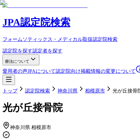
JPA認定院検索
フォームソティックス・メディカル取扱認定院検索
認定院を探す
認定者を探す
療法について
愛用者の声
JPAについて
認定院向け
掲載情報の変更について
トップ
認定院検索
神奈川県
相模原市
光が丘接骨
光が丘接骨院
神奈川県
相模原市