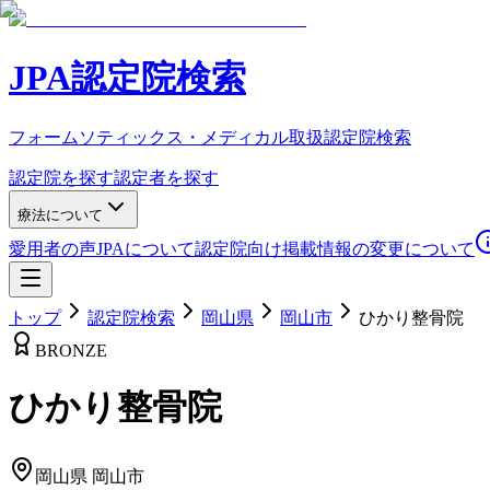
JPA認定院検索
フォームソティックス・メディカル取扱認定院検索
認定院を探す
認定者を探す
療法について
愛用者の声
JPAについて
認定院向け
掲載情報の変更について
トップ
認定院検索
岡山県
岡山市
ひかり整骨院
BRONZE
ひかり整骨院
岡山県
岡山市