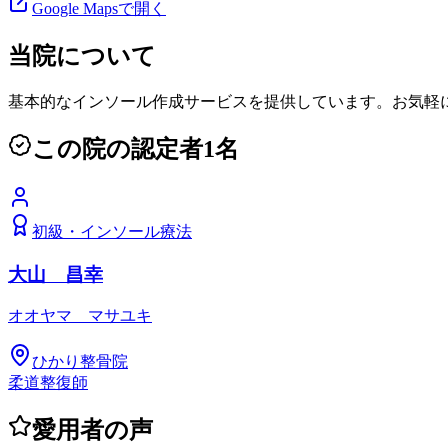
Google Mapsで開く
当院について
基本的なインソール作成サービスを提供しています。お気軽
この院の認定者
1
名
初級
・
インソール療法
大山 昌幸
オオヤマ マサユキ
ひかり整骨院
柔道整復師
愛用者の声