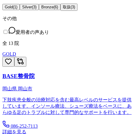
Gold
(
1
)
Silver
(
3
)
Bronze
(
6
)
取扱
(
3
)
その他
愛用者の声あり
全
13
院
GOLD
BASE整骨院
岡山県
岡山市
下肢疾患全般の治療対応を含む最高レベルのサービスを提供
しています。インソール療法、シューズ療法をベースに、あ
らゆる足のトラブルに対して専門的なサポートを行います。
086-252-7113
詳細を見る