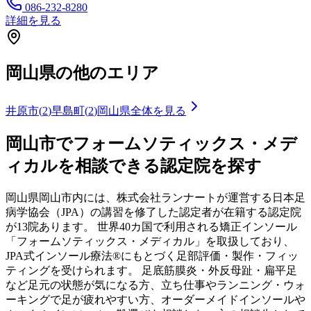
086-232-8280
詳細を見る
岡山県
の他のエリア
井原市
(
2
)
早島町
(
2
)
岡山県
全体を見る
岡山市
でフォームソティックス・メデ
ィカルを相談できる認定院を探す
岡山県
岡山市
内には、株式会社ランナートが運営する日本足
病学協会（JPA）の講習を修了した認定者が在籍する認定院
が
13
院あります。 世界40カ国で利用される矯正インソール
「フォームソティックス・メディカル」を取扱しており、
JPA式インソール療法®にもとづく足部評価・製作・フィッ
ティングを受けられます。 足底筋膜炎・外反母趾・扁平足
など足元の状態が気になる方、立ち仕事やランニング・ウォ
ーキングで足が疲れやすい方、オーダーメイドインソールや