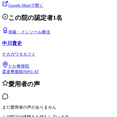
Google Mapsで開く
この院の認定者
1
名
初級
・
インソール療法
中川貴史
ナカガワタカフミ
たか整骨院
柔道整復師
JSPO-AT
愛用者の声
まだ愛用者の声がありません
この院での体験をお待ちしています