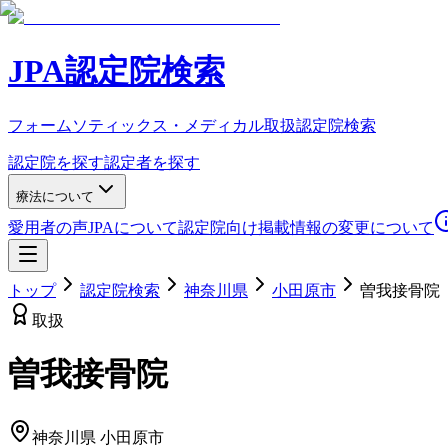
JPA認定院検索
フォームソティックス・メディカル取扱認定院検索
認定院を探す
認定者を探す
療法について
愛用者の声
JPAについて
認定院向け
掲載情報の変更について
トップ
認定院検索
神奈川県
小田原市
曽我接骨院
取扱
曽我接骨院
神奈川県
小田原市