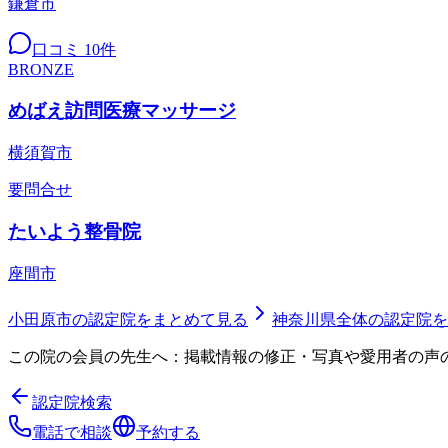
鎌倉市
口コミ
10
件
BRONZE
めばえ訪問医療マッサージ
横須賀市
要問合せ
たいよう整骨院
座間市
小田原市
の認定院をまとめて見る
神奈川県
全体の認定院を
この院の会員の先生へ：掲載情報の修正・写真や愛用者の声
認定院検索
電話で相談
予約する