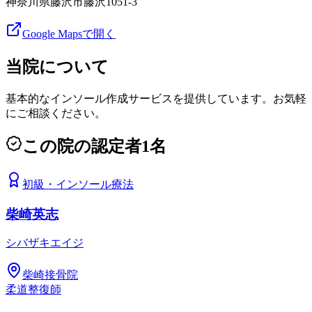
神奈川県藤沢市藤沢1051-3
Google Mapsで開く
当院について
基本的なインソール作成サービスを提供しています。お気軽
にご相談ください。
この院の認定者
1
名
初級
・
インソール療法
柴崎英志
シバザキエイジ
柴崎接骨院
柔道整復師