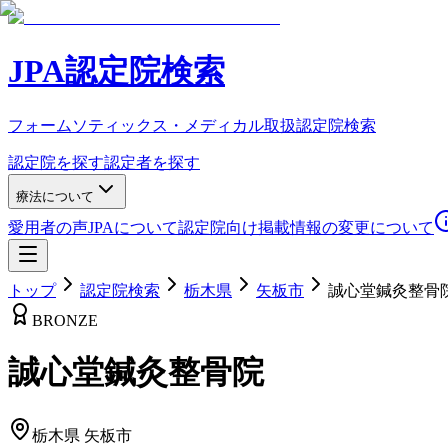
JPA認定院検索
フォームソティックス・メディカル取扱認定院検索
認定院を探す
認定者を探す
療法について
愛用者の声
JPAについて
認定院向け
掲載情報の変更について
トップ
認定院検索
栃木県
矢板市
誠心堂鍼灸整骨
BRONZE
誠心堂鍼灸整骨院
栃木県
矢板市