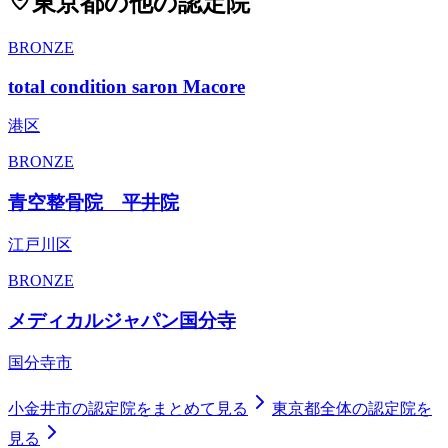
東京都
の他の認定院
BRONZE
total condition saron Macore
港区
BRONZE
青空整骨院 平井院
江戸川区
BRONZE
メディカルジャパン国分寺
国分寺市
小金井市
の認定院をまとめて見る
東京都
全体の認定院を
見る