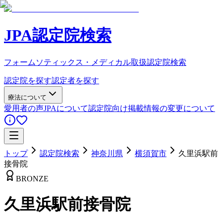
JPA認定院検索
フォームソティックス・メディカル取扱認定院検索
認定院を探す
認定者を探す
療法について
愛用者の声
JPAについて
認定院向け
掲載情報の変更について
トップ
認定院検索
神奈川県
横須賀市
久里浜駅前
接骨院
BRONZE
久里浜駅前接骨院