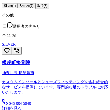
Silver
(
1
)
Bronze
(
7
)
取扱
(
3
)
その他
愛用者の声あり
全
11
院
SILVER
根岸町接骨院
神奈川県
横須賀市
カスタムインソールとシューズフィッティングを含む総合的
なサービスを提供しています。専門的な足のトラブルに対応
いたします。
046-884-5848
詳細を見る