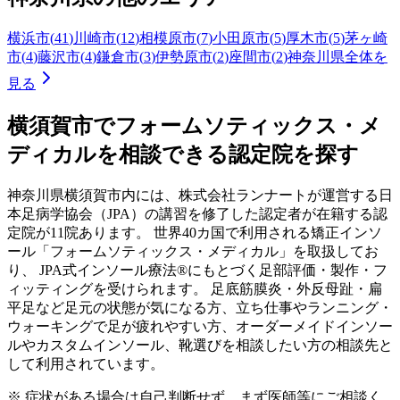
横浜市
(
41
)
川崎市
(
12
)
相模原市
(
7
)
小田原市
(
5
)
厚木市
(
5
)
茅ヶ崎
市
(
4
)
藤沢市
(
4
)
鎌倉市
(
3
)
伊勢原市
(
2
)
座間市
(
2
)
神奈川県
全体を
見る
横須賀市
でフォームソティックス・メ
ディカルを相談できる認定院を探す
神奈川県
横須賀市
内には、株式会社ランナートが運営する日
本足病学協会（JPA）の講習を修了した認定者が在籍する認
定院が
11
院あります。 世界40カ国で利用される矯正インソ
ール「フォームソティックス・メディカル」を取扱してお
り、 JPA式インソール療法®にもとづく足部評価・製作・フ
ィッティングを受けられます。 足底筋膜炎・外反母趾・扁
平足など足元の状態が気になる方、立ち仕事やランニング・
ウォーキングで足が疲れやすい方、オーダーメイドインソー
ルやカスタムインソール、靴選びを相談したい方の相談先と
して利用されています。
※ 症状がある場合は自己判断せず、まず医師等にご相談く